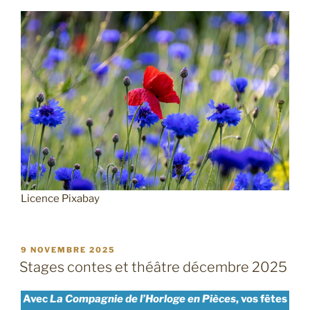
Licence Pixabay
PUBLIÉ
9 NOVEMBRE 2025
LE
Stages contes et théâtre décembre 2025
Avec
La Compagnie de l’Horloge en Pièces
, vos fêtes