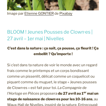
Image par
Etienne GONTIER
de
Pixabay
BLOOM ! Jeunes Pousses de Clown·es |
27 avril – 1er mai | Nivelles
C’est dans la nature : ça naît, ça pousse, ça fleurit ! Ça
embellit ? Qu’importe !
Si c’est dans ta nature de voir le monde avec un regard
frais comme le printemps et un corps bondissant
comme un pissenlit, délicat comme un coquelicot ou
piquant comme du muguet, le stage « Jeunes pousses
de Clown·es » est fait pour toi.
La Compagnie de
er
l’Horloge en Pièces
proposera
du 27 avril au 1
mai
un
stage de naissance de clown·es pour les 10-16 ans
, au
Waux-Hall de Nivelles, inspiré de la nature. Entrecoupé