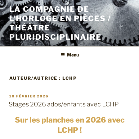
Aller
LA COMPAGNIE DE
au
L'HORLOGE EN PIÈCES /
contenu
principal
THÉÂTRE
PLURIDISCIPLINAIRE
Menu
AUTEUR/AUTRICE :
LCHP
PUBLIÉ
10 FÉVRIER 2026
LE
Stages 2026 ados/enfants avec LCHP
Sur les planches en 2026 avec
LCHP !