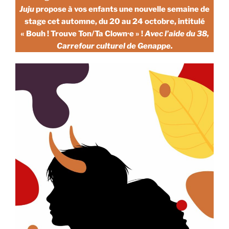
Juju
propose à vos enfants une nouvelle semaine de
stage cet automne, du 20 au 24 octobre, intitulé
« Bouh ! Trouve Ton/Ta Clown·e » !
Avec l’aide du 38,
Carrefour culturel de Genappe.