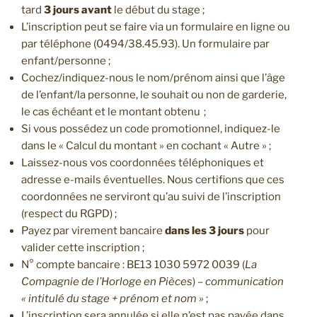
tard
3 jours avant
le début du stage ;
L’inscription peut se faire via un formulaire en ligne ou
par téléphone (0494/38.45.93). Un formulaire par
enfant/personne ;
Cochez/indiquez-nous le nom/prénom ainsi que l’âge
de l’enfant/la personne, le souhait ou non de garderie,
le cas échéant et le montant obtenu ;
Si vous possédez un code promotionnel, indiquez-le
dans le « Calcul du montant » en cochant « Autre » ;
Laissez-nous vos coordonnées téléphoniques et
adresse e-mails éventuelles. Nous certifions que ces
coordonnées ne serviront qu’au suivi de l’inscription
(respect du RGPD) ;
Payez par virement bancaire
dans les 3 jours
pour
valider cette inscription ;
N° compte bancaire : BE13 1030 5972 0039 (
La
Compagnie de l’Horloge en Pièces
) –
communication
« intitulé du stage + prénom et nom »
;
L’inscription sera annulée si elle n’est pas payée dans