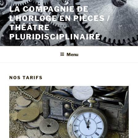
Aller
LA COMPAGNIE DE
au
L'HORLOGE EN PIÈCES /
contenu
principal
THÉÂTRE
PLURIDISCIPLINAIRE
Menu
NOS TARIFS