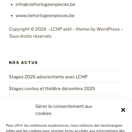
info@ciehorlogeenpieces.be
www.ciehorlogeenpieces.be
Copyright © 2026 – LCHP asbl – theme by WordPress –
Tous droits réservés
NOS ACTUS
Stages 2026 ados/enfants avec LCHP
Stages contes et théâtre décembre 2025
Un stage d’automne tout trouvé !
Gérer le consentement aux
Trouve ton Stage d’ÉTÉ avec LCHP !
cookies
Les services printaniers du LCHP !
Pour offrir les meilleures expériences, nous utilisons des technologies
telles que les cookies pour stocker et/ou accéder aux informations des