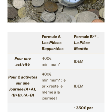
Formule A
–
Formule B
** –
Les Pièces
La Pièce
Rapportées
Montée
Pour une
400€
IDEM
activité
minimum*
400€
Pour 2 activités
minimum* : le
sur une
prix reste le
IDEM
journée (A+A),
même à la
(B+B), (A+B)
journée !
•
350€ par