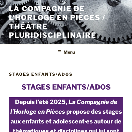
Aller
LA COMPAGNIE DE
au
L'HORLOGE EN PIÈCES /
contenu
principal
THÉÂTRE
PLURIDISCIPLINAIRE
Menu
STAGES ENFANTS/ADOS
STAGES ENFANTS/ADOS
Depuis l’été 2025,
La Compagnie de
l’Horloge en Pièces
propose des stages
aux enfants et adolescent·es autour de
thématiques et disciplines qui lui sont