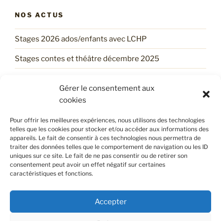
NOS ACTUS
Stages 2026 ados/enfants avec LCHP
Stages contes et théâtre décembre 2025
Un stage d’automne tout trouvé !
Gérer le consentement aux
Trouve ton Stage d’ÉTÉ avec LCHP !
cookies
Les services printaniers du LCHP !
Pour offrir les meilleures expériences, nous utilisons des technologies
telles que les cookies pour stocker et/ou accéder aux informations des
appareils. Le fait de consentir à ces technologies nous permettra de
traiter des données telles que le comportement de navigation ou les ID
POLITIQUE DE CONFIDENTIALITÉ
uniques sur ce site. Le fait de ne pas consentir ou de retirer son
consentement peut avoir un effet négatif sur certaines
caractéristiques et fonctions.
Retrouvez notre politique de confidentialité en cliquant
sur
ce lien
.
Accepter