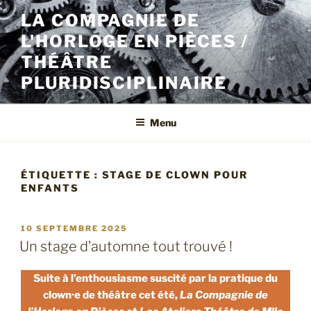
Aller
LA COMPAGNIE DE
au
L'HORLOGE EN PIÈCES /
contenu
principal
THÉÂTRE
PLURIDISCIPLINAIRE
Menu
ÉTIQUETTE :
STAGE DE CLOWN POUR
ENFANTS
PUBLIÉ
10 SEPTEMBRE 2025
LE
Un stage d’automne tout trouvé !
Suite à l’enthousiasme suscité par la pratique du
clown·e de théâtre cet été,
La Compagnie de