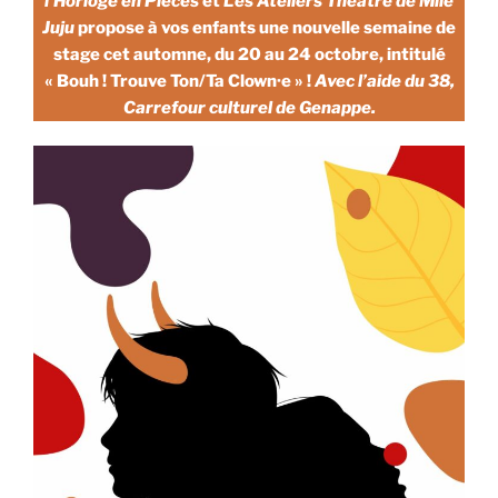
l’Horloge en Pièces
et
Les Ateliers Théâtre de Mlle
Juju
propose à vos enfants une nouvelle semaine de
stage cet automne, du 20 au 24 octobre, intitulé
« Bouh ! Trouve Ton/Ta Clown·e » !
Avec l’aide du 38,
Carrefour culturel de Genappe.