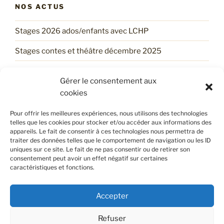
NOS ACTUS
Stages 2026 ados/enfants avec LCHP
Stages contes et théâtre décembre 2025
Un stage d’automne tout trouvé !
Gérer le consentement aux
Trouve ton Stage d’ÉTÉ avec LCHP !
cookies
Les services printaniers du LCHP !
Pour offrir les meilleures expériences, nous utilisons des technologies
telles que les cookies pour stocker et/ou accéder aux informations des
appareils. Le fait de consentir à ces technologies nous permettra de
traiter des données telles que le comportement de navigation ou les ID
POLITIQUE DE CONFIDENTIALITÉ
uniques sur ce site. Le fait de ne pas consentir ou de retirer son
consentement peut avoir un effet négatif sur certaines
caractéristiques et fonctions.
Retrouvez notre politique de confidentialité en cliquant
sur
ce lien
.
Accepter
Refuser