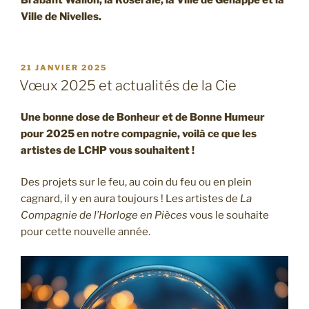
Brabant Wallon, la Roseraie, la Ville de Genappe et la
Ville de Nivelles.
PUBLIÉ
21 JANVIER 2025
LE
Vœux 2025 et actualités de la Cie
Une bonne dose de Bonheur et de Bonne Humeur
pour 2025 en notre compagnie, voilà ce que les
artistes de LCHP vous souhaitent !
Des projets sur le feu, au coin du feu ou en plein
cagnard, il y en aura toujours ! Les artistes de
La
Compagnie de l’Horloge en Pièces
vous le souhaite
pour cette nouvelle année.