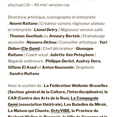
situ/rue) | 1h – 45 min’ version rue
Directrice artistique, scénographe et interprète
:
Naomi Raitano
| Créateur sonore, régisseur plateau
et interprète :
Lionel Detry
| Régisseur version salle
:
Thomas Goethals
ou
Amaury Bertels
| Dramaturge
associée :
Nassera Dichou
| Conseiller artistique :
Yuri
Didion (
Cie Gami
)
| Chef décorateur :
Giuseppe
Raitano
| Coach vocal :
Juliette Van Peteghem
|
Regards extérieurs :
Philippe Derlet, Audrey Dero,
Sifiane El Asad
et
Anton Kouzemin
| Graphiste
:
Sandro Raitano
Avec le soutien de :
La Fédération Wallonie-Bruxelles
(Secteur général de la Culture, l’Interdisciplinaire)
,
le
CAR (Centre des Arts de la Rue),
La Compagnie
Gami
(association théâtrale), Les Baladins du Miroir,
La Maison qui Chante,
OctyVIBE
, la Province du