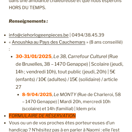
dans une ambiance chaleureuse et que nous espérons
HORS DU TEMPS.
Renseignements :
info@ciehorlogeenpieces.be
| 0494/38.45.39
«
Anoushka au Pays des Cauchemars
» (8 ans conseillé)
:
30-31/01/2025
,
Le 38, Carrefour Culturel
(Rue
de Bruxelles, 38 – 1470 Genappe) | Scolaire (jeudi,
14h ; vendredi 10h), tout public (jeudi, 20h) | 5€
(enfants) / 10€ (adultes) / 15€ (solidaire) / article
27
8-9/04/2025
,
Le MONTY
(Rue de Charleroi, 58
– 1470 Genappe) | Mardi 20h, mercredi 10h
(scolaire) et 14h (familial) | Idem prix
FORMULAIRE DE RÉSERVATION
Vous ou un de vos proches êtes porteur·euses d’un
handicap ? N’hésitez pas à en parler à Naomi : elle l’est