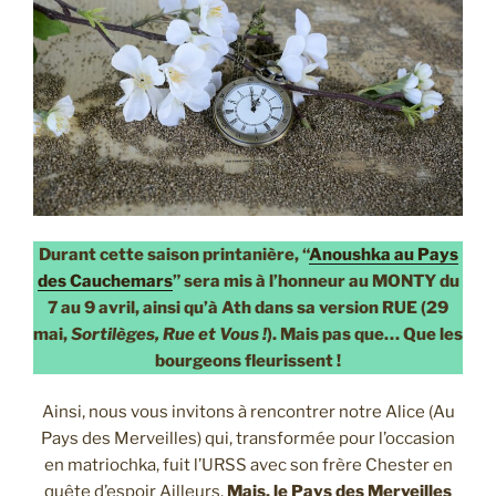
Durant cette saison printanière, “
Anoushka au Pays
des Cauchemars
” sera mis à l’honneur au MONTY du
7 au 9 avril, ainsi qu’à Ath dans sa version RUE (29
mai,
Sortilèges, Rue et Vous !
). Mais pas que… Que les
bourgeons fleurissent !
Ainsi, nous vous invitons à rencontrer notre Alice (Au
Pays des Merveilles) qui, transformée pour l’occasion
en matriochka, fuit l’URSS avec son frère Chester en
quête d’espoir Ailleurs.
Mais, le Pays des Merveilles