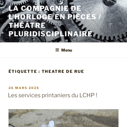
Aller
LA COMPAGNIE DE
au
L'HORLOGE EN PIÈCES /
contenu
principal
THÉÂTRE
PLURIDISCIPLINAIRE
Menu
ÉTIQUETTE :
THEATRE DE RUE
PUBLIÉ
26 MARS 2025
LE
Les services printaniers du LCHP !