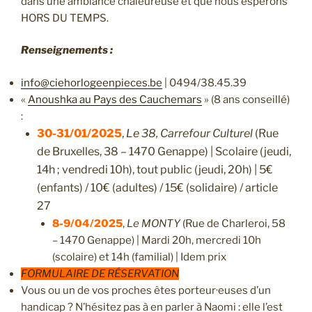
dans une ambiance chaleureuse et que nous espérons
HORS DU TEMPS.
Renseignements :
info@ciehorlogeenpieces.be
| 0494/38.45.39
«
Anoushka au Pays des Cauchemars
» (8 ans conseillé)
:
30-31/01/2025
,
Le 38, Carrefour Culturel
(Rue
de Bruxelles, 38 – 1470 Genappe) | Scolaire (jeudi,
14h ; vendredi 10h), tout public (jeudi, 20h) | 5€
(enfants) / 10€ (adultes) / 15€ (solidaire) / article
27
8-9/04/2025
,
Le MONTY
(Rue de Charleroi, 58
– 1470 Genappe) | Mardi 20h, mercredi 10h
(scolaire) et 14h (familial) | Idem prix
FORMULAIRE DE RÉSERVATION
Vous ou un de vos proches êtes porteur·euses d’un
handicap ? N’hésitez pas à en parler à Naomi : elle l’est