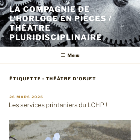
Aller
LA COMPAGNIE DE
au
L'HORLOGE EN PIÈCES /
contenu
principal
THÉÂTRE
PLURIDISCIPLINAIRE
Menu
ÉTIQUETTE :
THÉÂTRE D'OBJET
PUBLIÉ
26 MARS 2025
LE
Les services printaniers du LCHP !