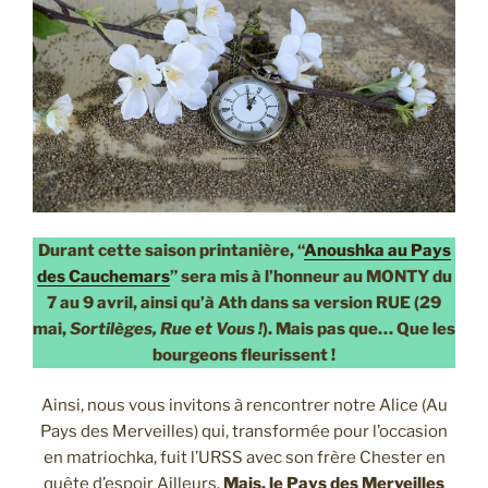
Durant cette saison printanière, “
Anoushka au Pays
des Cauchemars
” sera mis à l’honneur au MONTY du
7 au 9 avril, ainsi qu’à Ath dans sa version RUE (29
mai,
Sortilèges, Rue et Vous !
). Mais pas que… Que les
bourgeons fleurissent !
Ainsi, nous vous invitons à rencontrer notre Alice (Au
Pays des Merveilles) qui, transformée pour l’occasion
en matriochka, fuit l’URSS avec son frère Chester en
quête d’espoir Ailleurs.
Mais, le Pays des Merveilles