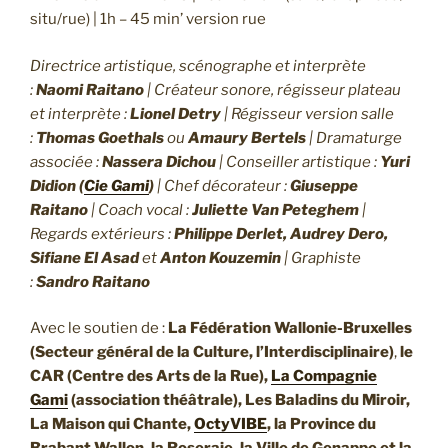
situ/rue) | 1h – 45 min’ version rue
Directrice artistique, scénographe et interprète
:
Naomi Raitano
| Créateur sonore, régisseur plateau
et interprète :
Lionel Detry
| Régisseur version salle
:
Thomas Goethals
ou
Amaury Bertels
| Dramaturge
associée :
Nassera Dichou
| Conseiller artistique :
Yuri
Didion (
Cie Gami
)
| Chef décorateur :
Giuseppe
Raitano
| Coach vocal :
Juliette Van Peteghem
|
Regards extérieurs :
Philippe Derlet, Audrey Dero,
Sifiane El Asad
et
Anton Kouzemin
| Graphiste
:
Sandro Raitano
Avec le soutien de :
La Fédération Wallonie-Bruxelles
(Secteur général de la Culture, l’Interdisciplinaire)
,
le
CAR (Centre des Arts de la Rue),
La Compagnie
Gami
(association théâtrale), Les Baladins du Miroir,
La Maison qui Chante,
OctyVIBE
, la Province du