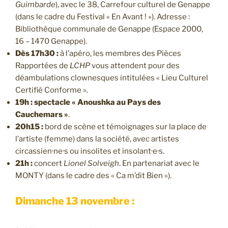
Guimbarde
), avec le 38, Carrefour culturel de Genappe
(dans le cadre du Festival « En Avant ! »). Adresse :
Bibliothèque communale de Genappe (Espace 2000,
16 – 1470 Genappe).
Dès 17h30 :
à l’apéro, les membres des Pièces
Rapportées de
LCHP
vous attendent pour des
déambulations clownesques intitulées « Lieu Culturel
Certifié Conforme ».
19h : spectacle « Anoushka au Pays des
Cauchemars »
.
20h15 :
bord de scène et témoignages sur la place de
l’artiste (femme) dans la société, avec artistes
circassien·ne·s ou insolites et insolant·e·s.
21h :
concert
Lionel Solveigh
. En partenariat avec le
MONTY (dans le cadre des « Ca m’dit Bien »).
Dimanche 13 novembre :