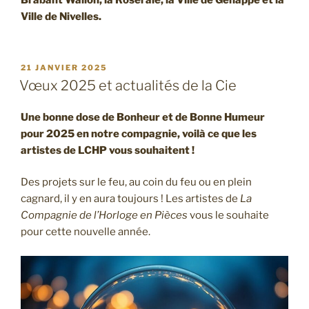
Brabant Wallon, la Roseraie, la Ville de Genappe et la
Ville de Nivelles.
PUBLIÉ
21 JANVIER 2025
LE
Vœux 2025 et actualités de la Cie
Une bonne dose de Bonheur et de Bonne Humeur
pour 2025 en notre compagnie, voilà ce que les
artistes de LCHP vous souhaitent !
Des projets sur le feu, au coin du feu ou en plein
cagnard, il y en aura toujours ! Les artistes de
La
Compagnie de l’Horloge en Pièces
vous le souhaite
pour cette nouvelle année.