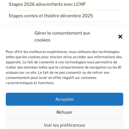
Stages 2026 ados/enfants avec LCHP
Stages contes et théâtre décembre 2025
Un stage d’automne tout trouvé !
Gérer le consentement aux
Trouve ton Stage d’ÉTÉ avec LCHP !
cookies
Les services printaniers du LCHP !
Pour offrir les meilleures expériences, nous utilisons des technologies
telles que les cookies pour stocker et/ou accéder aux informations des
appareils. Le fait de consentir à ces technologies nous permettra de
traiter des données telles que le comportement de navigation ou les ID
POLITIQUE DE CONFIDENTIALITÉ
uniques sur ce site. Le fait de ne pas consentir ou de retirer son
consentement peut avoir un effet négatif sur certaines
caractéristiques et fonctions.
Retrouvez notre politique de confidentialité en cliquant
sur
ce lien
.
Accepter
Refuser
Voir les préférences
Politique de confidentialité
Fièrement propulsé par