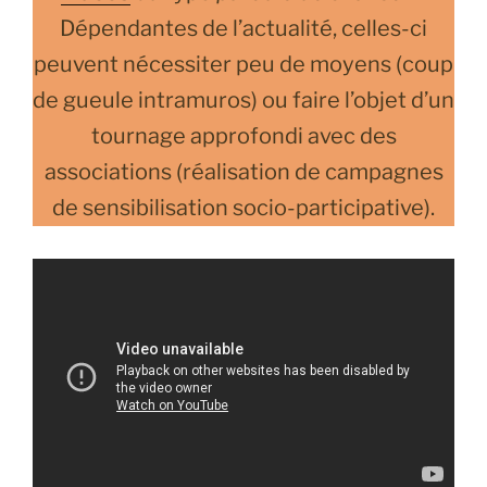
Dépendantes de l’actualité, celles-ci
peuvent nécessiter peu de moyens (coup
de gueule intramuros) ou faire l’objet d’un
tournage approfondi avec des
associations (réalisation de campagnes
de sensibilisation socio-participative).