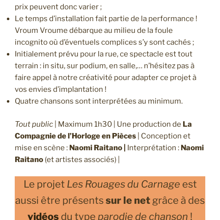
prix peuvent donc varier ;
Le temps d’installation fait partie de la performance !
Vroum Vroume débarque au milieu de la foule
incognito où d’éventuels complices s’y sont cachés ;
Initialement prévu pour la rue, ce spectacle est tout
terrain : in situ, sur podium, en salle,… n’hésitez pas à
faire appel à notre créativité pour adapter ce projet à
vos envies d’implantation !
Quatre chansons sont interprétées au minimum.
Tout public
| Maximum 1h30 | Une production de
La
Compagnie de l’Horloge en Pièces
| Conception et
mise en scène :
Naomi Raitano |
Interprétation :
Naomi
Raitano
(et artistes associés) |
Le projet
Les Rouages du Carnage
est
aussi être présents
sur le net
grâce à des
vidéos
du type
parodie de chanson
!