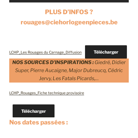
PLUS D’INFOS ?
rouages@ciehorlogeenpieces.be
Télécharger
LCHP_Les Rouages du Carnage_Diffusion
NOS SOURCES D’INSPIRATIONS :
Giedré, Didier
Super, Pierre Aucaigne, Major Dubreucq, Cédric
Jervy, Les Fatals Picards,…
LCHP_Rouages_Fiche technique provisoire
Télécharger
Nos dates passées :