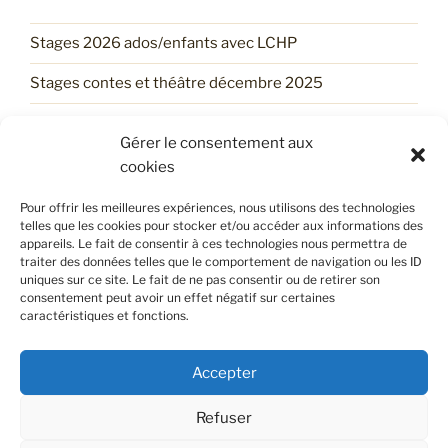
Stages 2026 ados/enfants avec LCHP
Stages contes et théâtre décembre 2025
Un stage d’automne tout trouvé !
Gérer le consentement aux
Trouve ton Stage d’ÉTÉ avec LCHP !
cookies
Les services printaniers du LCHP !
Pour offrir les meilleures expériences, nous utilisons des technologies
telles que les cookies pour stocker et/ou accéder aux informations des
appareils. Le fait de consentir à ces technologies nous permettra de
traiter des données telles que le comportement de navigation ou les ID
POLITIQUE DE CONFIDENTIALITÉ
uniques sur ce site. Le fait de ne pas consentir ou de retirer son
consentement peut avoir un effet négatif sur certaines
caractéristiques et fonctions.
Retrouvez notre politique de confidentialité en cliquant
sur
ce lien
.
Accepter
Refuser